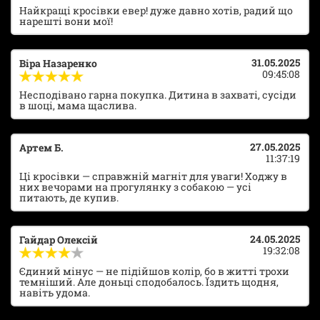
Найкращі кросівки евер! дуже давно хотів, радий що
нарешті вони мої!
31.05.2025
Віра Назаренко
09:45:08
Несподівано гарна покупка. Дитина в захваті, сусіди
в шоці, мама щаслива.
27.05.2025
Артем Б.
11:37:19
Ці кросівки — справжній магніт для уваги! Ходжу в
них вечорами на прогулянку з собакою — усі
питають, де купив.
24.05.2025
Гайдар Олексій
19:32:08
Єдиний мінус — не підійшов колір, бо в житті трохи
темніший. Але доньці сподобалось. Їздить щодня,
навіть удома.