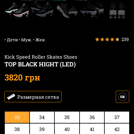
239
• Дети • Муж. • Жен.
Kick Speed Roller Skates Shoes
TOP BLACK HIGHT (LED)
3820 грн
Размерная сетка
33
34
35
36
37
38
39
40
41
42