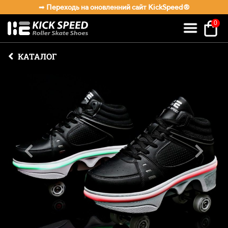
➡
Переходь на оновленний cайт KickSpeed®
0
КАТАЛОГ